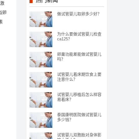
热门新闻
等激
当卵
做试管婴儿取卵多少好？
素
为什么要做试管婴儿检查
ca125？
卵巢功能差能做试管婴儿
吗？
试管婴儿着床期饮食上要
注意什么？
试管婴儿移植后怎么样容
易着床？
泰国康明医院做试管婴儿
多少钱？
试管婴儿双胞胎对身体影