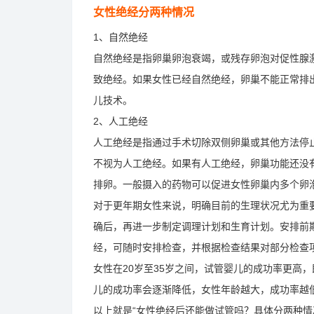
女性绝经分两种情况
1、自然绝经
自然绝经是指卵巢卵泡衰竭，或残存卵泡对促性腺
致绝经。如果女性已经自然绝经，卵巢不能正常排
儿技术。
2、人工绝经
人工绝经是指通过手术切除双侧卵巢或其他方法停
不视为人工绝经。如果有人工绝经，卵巢功能还没
排卵。一般摄入的药物可以促进女性卵巢内多个卵
对于更年期女性来说，明确目前的生理状况尤为重
确后，再进一步制定调理计划和生育计划。安排前期基
经，可随时安排检查，并根据检查结果对部分检查项
女性在20岁至35岁之间，试管婴儿的成功率更高，
儿的成功率会逐渐降低，女性年龄越大，成功率越
以上就是“女性绝经后还能做试管吗？具体分两种情