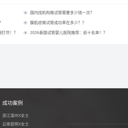
国内找机构做试管需要多少钱一次？

？
腺肌症做试管成功率在多少？？

网打尽！？
2026泰国试管婴儿医院推荐：前十名单！？

成功案例
浙江温州X女士
云南昆明X女士