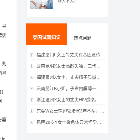
响大不大？
，导
管婴
泰国试管知识
热点问题
福建厦门L女士的丈夫有基因遗传疾病，三代试管生育健康宝宝

，则
云南昆明X女士高龄失独，三代试管助她重获女儿

诱导
福建泉州X女士，丈夫精子质量差，三代试管获得男宝宝

云南丽江K小姐，子宫内膜薄一直未孕，三代试管一次成功获得

明
浙江温州X女士的丈夫HIV感染，三代试管成功获得女宝宝

月
东莞W女士输卵管堵塞3年不孕，泰国三代试管喜获

管婴
昆明28岁Y女士染色体异常怀孕难，泰国三代试管成功好孕

在专