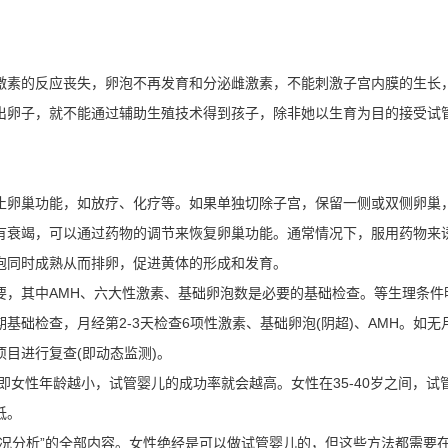
激素的反应丧失，卵泡不再发育和分泌雌激素，不能刺激子宫内膜的生长
出卵子，就不能通过辅助生殖技术得到孩子，除非她以生育为目的接受试
止卵巢功能，如放疗、化疗等。如果单独切除子宫，保留一侧或双侧卵巢
有衰竭，可以通过药物的调节来恢复卵巢功能。通常情况下，服用药物来
泡同时成熟从而排卵，促进黄体的形成和发育。
要，其中AMH、六大性激素、基础卵泡数是必要的基础检查。等生理条件
础检查，月经第2-3天检查6项性激素、基础卵泡(阴超)、AMH。如无
目进行复查(即动态监测)。
即女性年龄越小，试管婴儿的成功率就会越高。女性在35-40岁之间，试
低。
况分析”的全部内容。女性绝经是可以做试管婴儿的，但这些方法都需要