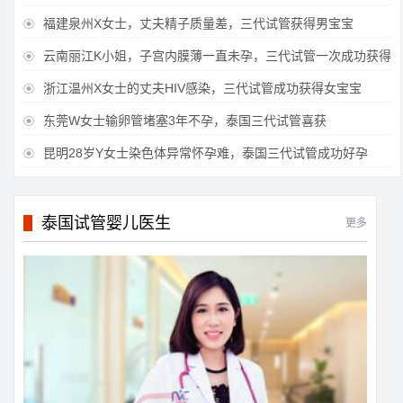
福建泉州X女士，丈夫精子质量差，三代试管获得男宝宝

云南丽江K小姐，子宫内膜薄一直未孕，三代试管一次成功获得

浙江温州X女士的丈夫HIV感染，三代试管成功获得女宝宝

东莞W女士输卵管堵塞3年不孕，泰国三代试管喜获

昆明28岁Y女士染色体异常怀孕难，泰国三代试管成功好孕

泰国试管婴儿医生
更多