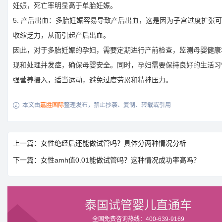
妊娠，死亡率明显高于单胎妊娠。
5. 产后出血：多胎妊娠容易导致产后出血，这是因为子宫过度扩张
收缩乏力，从而引起产后出血。
因此，对于多胎妊娠的孕妇，需要定期进行产前检查，监测母婴健康
现和处理并发症，确保母婴安全。同时，孕妇需要保持良好的生活习
强营养摄入，适当运动，避免过度劳累和精神压力。
本文由
嘉胜国际
整理发布，禁止抄袭、复制、转载或引用

上一篇：女性绝经后还能做试管吗？具体分两种情况分析
下一篇：女性amh值0.01能做试管吗？这种情况成功率高吗？
泰国试管婴儿直通车
全国免费咨询热线：400-639-9169