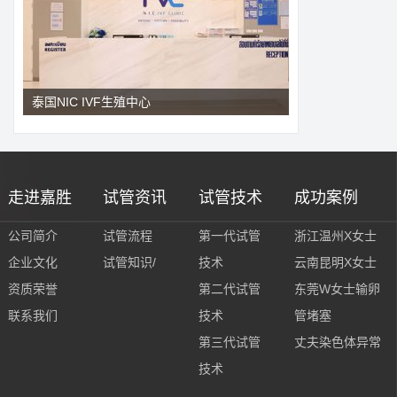
泰国NIC IVF生殖中心
走进嘉胜
试管资讯
试管技术
成功案例
公司简介
试管流程
第一代试管
浙江温州X女士
企业文化
试管知识/
技术
云南昆明X女士
资质荣誉
第二代试管
东莞W女士输卵
联系我们
技术
管堵塞
第三代试管
丈夫染色体异常
技术