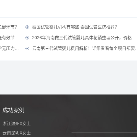
关键环节？
泰国试管婴儿机构有哪些 泰国试管医院推荐？

省费用？？
2026年海南做三代试管婴儿具体花销整理公开，价格不贵直接冲！？

压力！？
云南第三代试管婴儿费用解析！详细看看每个项目都要花多少钱？

成功案例
浙江温州X女士
云南昆明X女士