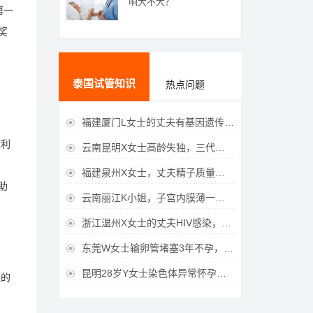
响大不大？
第一
奖
泰国试管知识
热点问题
福建厦门L女士的丈夫有基因遗传疾病，三代试管生育健康宝宝

顺利
云南昆明X女士高龄失独，三代试管助她重获女儿

福建泉州X女士，丈夫精子质量差，三代试管获得男宝宝

助
云南丽江K小姐，子宫内膜薄一直未孕，三代试管一次成功获得

浙江温州X女士的丈夫HIV感染，三代试管成功获得女宝宝

东莞W女士输卵管堵塞3年不孕，泰国三代试管喜获

昆明28岁Y女士染色体异常怀孕难，泰国三代试管成功好孕

证的