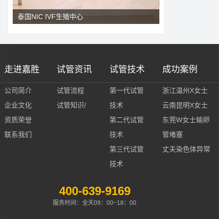
泰国NIC IVF生殖中心
走进嘉胜
试管资讯
试管技术
成功案例
公司简介
试管流程
第一代试管
浙江温州X女士
企业文化
试管知识/
技术
云南昆明X女士
资质荣誉
第二代试管
东莞W女士输卵
联系我们
技术
管堵塞
第三代试管
丈夫染色体异常
技术
400-639-9169
服务时间：全天09：00~18：00