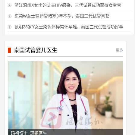
浙江温州X女士的丈夫HIV感染，三代试管成功获得女宝宝

东莞W女士输卵管堵塞3年不孕，泰国三代试管喜获

昆明28岁Y女士染色体异常怀孕难，泰国三代试管成功好孕

泰国试管婴儿医生
更多
玛祖博士_玛祖医生