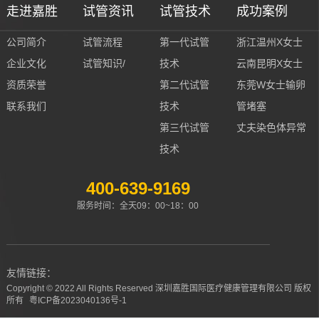
走进嘉胜
试管资讯
试管技术
成功案例
公司简介
试管流程
第一代试管
浙江温州X女士
企业文化
试管知识/
技术
云南昆明X女士
资质荣誉
第二代试管
东莞W女士输卵
联系我们
技术
管堵塞
第三代试管
丈夫染色体异常
技术
400-639-9169
服务时间：全天09：00~18：00
友情链接：
Copyright © 2022 All Rights Reserved 深圳嘉胜国际医疗健康管理有限公司 版权
所有
粤ICP备2023040136号-1